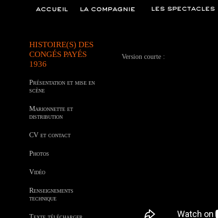
HISTOIRE(S) DES
CONGÉS PAYÉS
Version courte :
1936
Présentation et mise en
scène
Marionnette et
distribution
CV et contact
Photos
Vidéo
Renseignements
technique
Texte télécharger