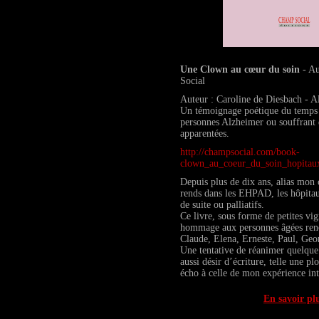
Une Clown au cœur du soin
- Au
Social
Auteur : Caroline de Diesbach - A
Un témoignage poétique du temps 
personnes Alzheimer ou souffrant 
apparentées.
http://champsocial.com/book-
clown_au_coeur_du_soin_hopitau
Depuis plus de dix ans, alias mo
rends dans les EHPAD, les hôpitaux
de suite ou palliatifs.
Ce livre, sous forme de petites vig
hommage aux personnes âgées renco
Claude, Elena, Erneste, Paul, Geo
Une tentative de réanimer quelque 
aussi désir d’écriture, telle une p
écho à celle de mon expérience in
En savoir pl